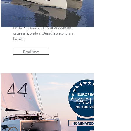
Nautitech 41S
N41S - Nasce uma nova espécie de
catamarã, onde a Ousadia encontra a
Leveza.
Read More