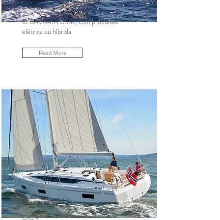
Bavaria C38e
O BAVARIA C38e, com propulsão
elétrica ou híbrida
Read More
Bavaria C42
C42 -