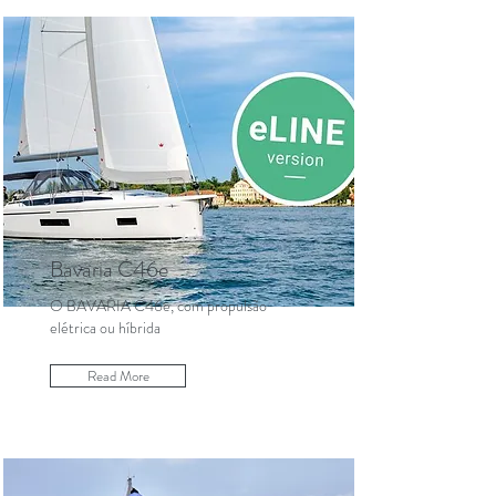
Bavaria C46e
O BAVARIA C46e, com propulsão
elétrica ou híbrida
Read More