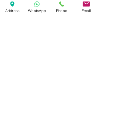
Address
WhatsApp
Phone
Email
Bavaria C57
C57 - Uma nova dimensão de prazer
na navegação.
Read More
Marcas