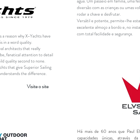
água. Um passeio em família, uma fes
diversão com as crianças ou umas vo
rodar a chave e desfrutar.
Versátil e potente, permite-lhe es
excelente almoço a bordo e, no inst
com total facilidade e segurança.
is a reason why X-Yachts have
s in a word quality.
l architects that really
be, fanatical attention to detail
ild quality second to none.
chts that give Superior Sailing
understands the difference.
Visite o site
Há mais de 60 anos que Paul El
capacidades únicas, através d