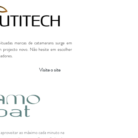
eituadas marcas de catamarans surge em
projecto novo. Não hesite em escolher
jadores.
Visite o site
 aproveitar ao máximo cada minuto na