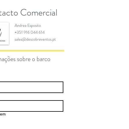
acto Comercial
Andrea Esposito
+351 916 044 614
sales@descobreventos.pt
mações sobre o barco
gem