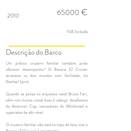
€
65000
2010
IVA Incluido
Descrição do Barco
Um prático cruzeiro familiar também pode
oferecer desempenho? O Bavaria 32 Cruiser
atravessa os dois mundos com facilidade, diz
Rachael Sprot
Quando se pensa no arquiteto naval Bruce Farr,
vêm-nos muitas coisas boas à cabeça: desafiantes
da America's Cup, vencedores do Whitbread e
superiates de alto nível.
O cruzeiro familiar não está no topo da lista, mas o
Bavaria 32 Cruiser é isso mesmo.