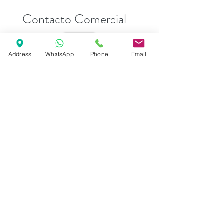
Contacto Comercial
Address
WhatsApp
Phone
Email
Andrea Esposito
sales@descobreventos.pt
+351 916 044 614
Informações sobre o barco
Nome
*
Email
*