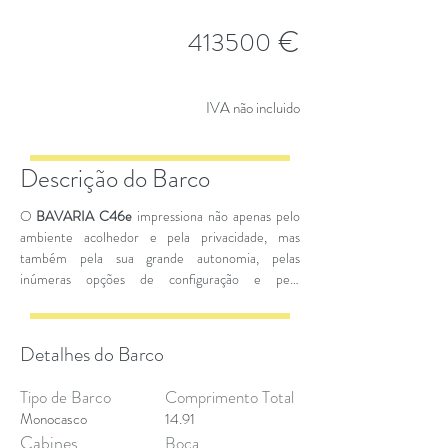
€
413500
IVA não incluido
Descrição do Barco
O
BAVARIA C46e
impressiona não apenas pelo
ambiente acolhedor e pela privacidade, mas
também pela sua grande autonomia, pelas
inúmeras opções de configuração e pelo
manuseamento perfeito. O hardware e a
tecnologia da propulsão elétrica ou híbrida são
fornecidos pela
EPTechnologies
.
Detalhes do Barco
Tipo de Barco
Comprimento Total
Monocasco
14.91
Cabines
Boca