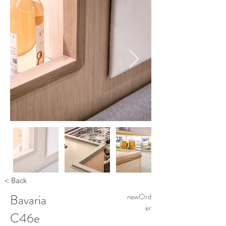
< Back
Bavaria
newOrd
er
C46e